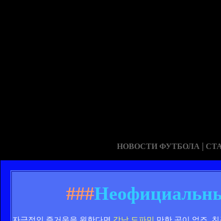
|
НОВОСТИ ФУТБОЛА
СТ
###
Неофициальны
자극적인 즐거움을 원한다면
강남 도파민
만한 곳이 없죠.
친