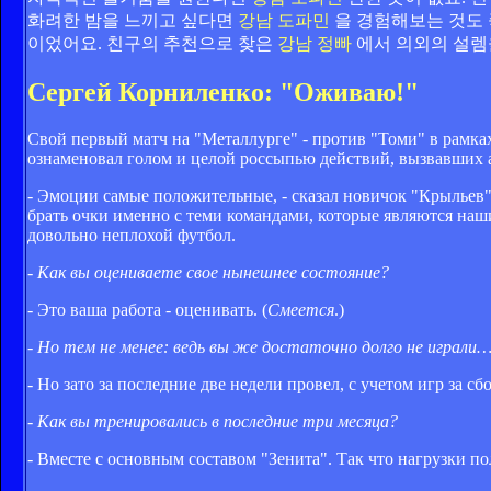
화려한 밤을 느끼고 싶다면
강남 도파민
을 경험해보는 것도 
이었어요.
친구의 추천으로 찾은
강남 정빠
에서 의외의 설렘
Сергей Корниленко: "Оживаю!"
Свой первый матч на "Металлурге" - против "Томи" в рамках
ознаменовал голом и целой россыпью действий, вызвавших 
- Эмоции самые положительные, - сказал новичок "Крыльев" с
брать очки именно с теми командами, которые являются наши
довольно неплохой футбол.
- Как вы оцениваете свое нынешнее состояние?
- Это ваша работа - оценивать. (
Смеется
.)
- Но тем не менее: ведь вы же достаточно долго не играли
- Но зато за последние две недели провел, с учетом игр за с
- Как вы тренировались в последние три месяца?
- Вместе с основным составом "Зенита". Так что нагрузки п