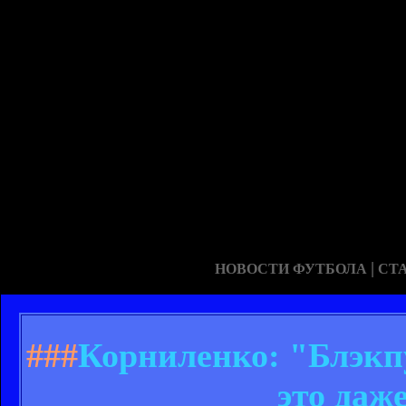
|
НОВОСТИ ФУТБОЛА
СТ
###
Корниленко: "Блэкпу
это даж