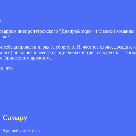
4
форвардом днепропетровского "Днепра&rdquo- и главной команды
мало?
итебска провел в играх за сборную. И, честное слово, досадно, 
ьного) не вошел в реестр официальных встреч белорусов — когда
 Эрикссоном дружину...
м, что
в Самару
"Крылья Советов".