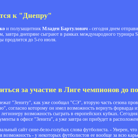
тся к "Днепру"
ко
и полузащитник
Младен Бартулович
- сегодня днем отправи
им, завтра днепряне сыграют в рамках международного турнира
ы продлится до 5-го июля.
иться за участие в Лиге чемпионов до п
жат "Зениту", как уже сообщал "СЭ", вторую часть сезона прове
ю", согласно которому он имел возможность вернуть форварда из
у легионеру возможность сыграть в европейских кубках. Сегодн
менты в офисе "Зенита", а уже завтра он прибудет в расположе
иальный сайт сине-бело-голубых слова футболиста. - Уверен, что
я возможность - у некоторых футболистов ее вообще за всю карье