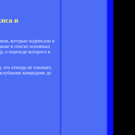
иса и
ков, которые подписали в
акже в списке основных
р, о переходе которого в
 это отнюдь не означает,
у клубными командами до