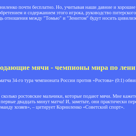
рниленко почти бесплатно. Но, учитывая наши давние и хорошие
бретением и содержанием этого игрока, руководство питерского
едь отношения между "Томью" и "Зенитом" будут носить цивилиз
подающие мячи - чемпионы мира по лени
тча 34-го тура чемпионата России против «Ростова» (0:1) обв
, сколько ростовские мальчики, которые подают мячи. Мне каже
первые двадцать минут матча! И, заметьте, они практически пер
команду хозяев», – цитирует Корниленко «Советский спорт».