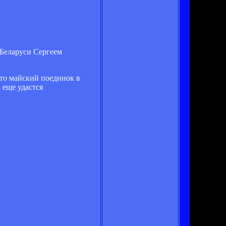
 Беларуси Сергеем
что майский поединок в
 еще удастся