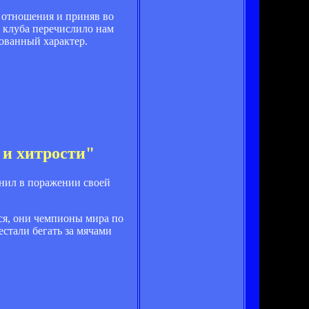
 отношения и приняв во
 клуба перечислило нам
ованный характер.
 и хитрости"
инил в поражении своей
тся, они чемпионы мира по
естали бегать за мячами