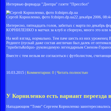
Интервью форварда "Днепра" газете "Прессбол"
Сергей Корниленко, фото fcdnipro.dp.ua
22 декабря 2006, 08:4
Интересно, пятнадцать голов, забитых с марта по декабрь 
КОРНИЛЕНКО в матчах за клуб и сборную, много это или 
На мой взгляд, нормально. Тем паче шесть из них уроженец В
Рединге (пускай даже состав англичан был далек от оптимал
"прибить&rdquo- руководимую легендарным Свеном-Гораном
Вместе с тем нельзя не согласиться с футболистом, считающи
10.03.2015 |
Комментарии: 0
|
Читать полностью
У Корниленко есть вариант переезда 
Нападающим "Томи" Сергеем Корниленко заинтересовались 