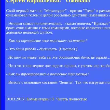
Сергей Корниленко: "Оживаю!"
Свой первый матч на "Металлурге" - против "Томи" в рамках
ознаменовал голом и целой россыпью действий, вызвавших 
- Эмоции самые положительные, - сказал новичок "Крыльев" с
брать очки именно с теми командами, которые являются наши
довольно неплохой футбол.
- Как вы оцениваете свое нынешнее состояние?
- Это ваша работа - оценивать. (
Смеется
.)
- Но тем не менее: ведь вы же достаточно долго не играли
- Но зато за последние две недели провел, с учетом игр за с
- Как вы тренировались в последние три месяца?
- Вместе с основным составом "Зенита". Так что нагрузки п
10.03.2015 |
Комментарии: 0
|
Читать полностью