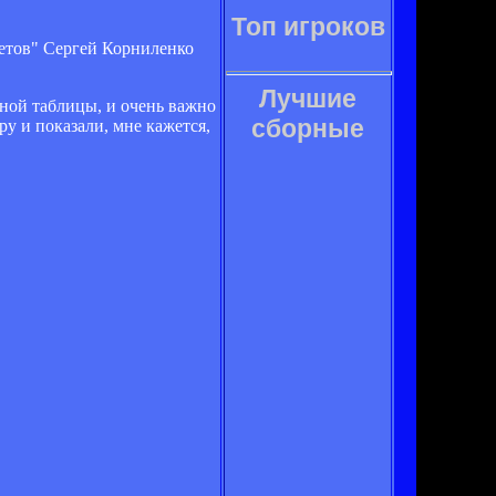
Топ игроков
ветов" Сергей Корниленко
Лучшие
рной таблицы, и очень важно
сборные
у и показали, мне кажется,