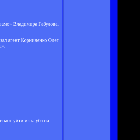
намо» Владимира Габулова,
азал агент Корниленко Олег
а».
и мог уйти из клуба на