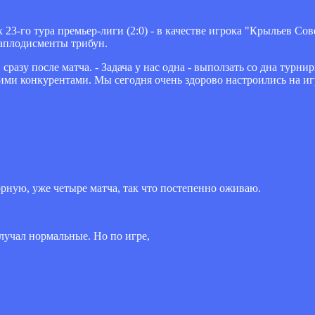
 23-го тура премьер-лиги (2:0) - в качестве игрока "Крыльев Со
аплодисменты трибун.
разу после матча. - Задача у нас одна - выползать со дна турни
ми конкурентами. Мы сегодня очень здорово настроились на игр
…
борную, уже четыре матча, так что постепенно оживаю.
олучал нормальные. Но по игре,