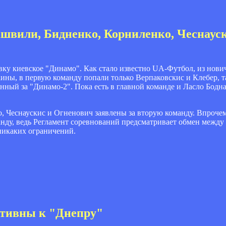
швили, Бидненко, Корниленко, Чеснауск
ку киевское "Динамо". Как стало известно UA-Футбол, из нович
ины, в первую команду попали только Верпаковскис и Клебер, т
нный за "Динамо-2". Пока есть в главной команде и Ласло Бодна
 Чеснаускис и Огненович заявлены за вторую команду. Впрочем,
манду, ведь Регламент соревнований предсматривает обмен межд
 никаких ограничений.
ктивны к "Днепру"