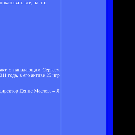
показывать все, на что
ракт с нападающим Сергеем
1 года, в его активе 25 игр
 директор Денис Маслов. – Я