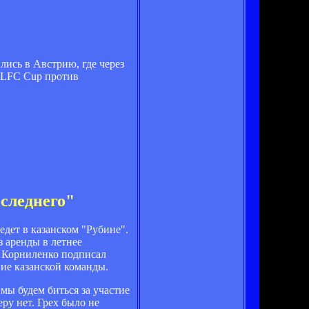
лись в Австрию, где через
 SLFC Cup против
оследнего"
дет в казанском "Рубине".
 аренды в летнее
я Корниленко подписал
ние казанской команды.
 мы будем биться за участие
ру нет. Грех было не