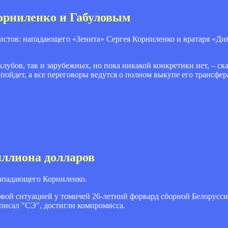
орниленко и Габуловым
листов: нападающего «Зенита» Сергея Корниленко и вратаря «Ди
клубов, так и зарубежных, но пока никакой конкретики нет, – ск
 пойдет, а все переговоры ведутся о полном выкупе его трансфер
иллиона долларов
нападающего Корниленко.
овой ситуацией у томичей 26-летний форвард сборной Белорусси
 писал "СЭ", достигли компромисса.